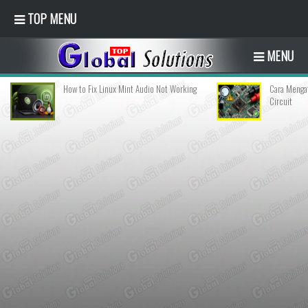
TOP MENU
MENU
How to Fix Linux Mint Audio Not Working
Cara Mengatasi IC 
Circuit