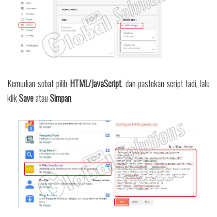
Kemudian sobat pilih
HTML/JavaScript
, dan pastekan script tadi, lalu
klik
Save
atau
Simpan
.