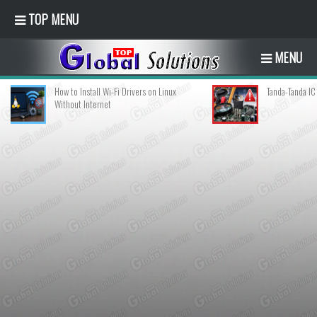
TOP MENU
MENU
w to Install Wi-Fi Drivers on Linux
Tanda-Tanda IC Regulator Teganga
thout Internet