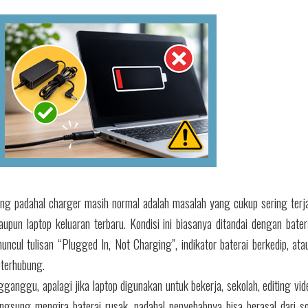
ng padahal charger masih normal adalah masalah yang cukup sering terja
pun laptop keluaran terbaru. Kondisi ini biasanya ditandai dengan bate
uncul tulisan “Plugged In, Not Charging”, indikator baterai berkedip, ata
 terhubung.
ganggu, apalagi jika laptop digunakan untuk bekerja, sekolah, editing vid
gsung mengira baterai rusak, padahal penyebabnya bisa berasal dari so