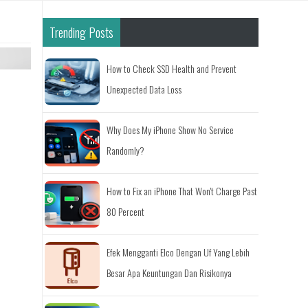
Trending Posts
How to Check SSD Health and Prevent
Unexpected Data Loss
Why Does My iPhone Show No Service
Randomly?
How to Fix an iPhone That Won't Charge Past
80 Percent
Efek Mengganti Elco Dengan Uf Yang Lebih
Besar Apa Keuntungan Dan Risikonya