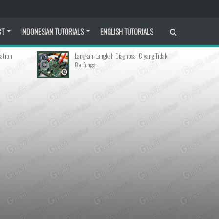
CT
INDONESIAN TUTORIALS
ENGLISH TUTORIALS
Langkah-Langkah Diagnosa IC yang Tidak
Why Does Linux F
Berfungsi
Card?