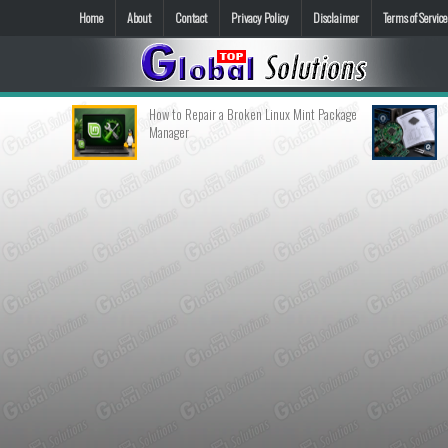
Home
About
Contact
Privacy Policy
Disclaimer
Terms of Service
How to Repair a Broken Linux Mint Package
Cara Membaca Da
Manager
Melakukan Pengg