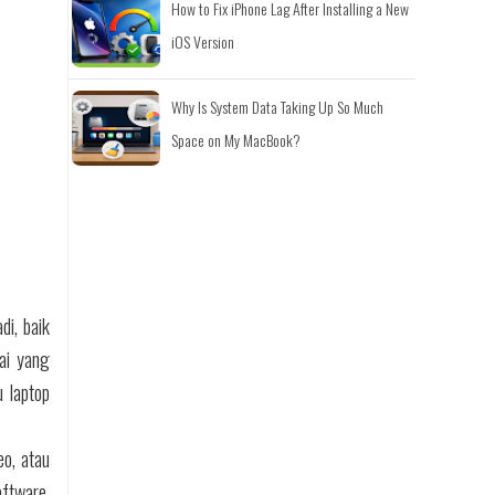
How to Fix iPhone Lag After Installing a New
iOS Version
Why Is System Data Taking Up So Much
Space on My MacBook?
di, baik
rai yang
u laptop
eo, atau
ftware,