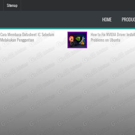
Sitemap
HOME
PRODU
tasheet IC Sebelum
How to Fix NVIDIA Driver Installation
antian
Problems on Ubuntu