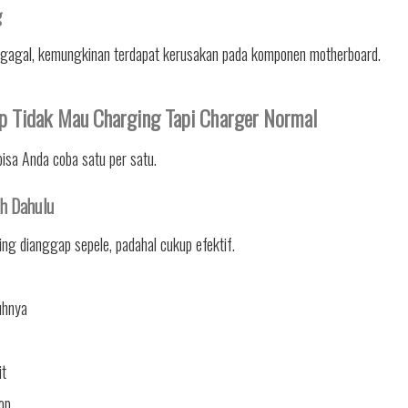
g
 gagal, kemungkinan terdapat kerusakan pada komponen motherboard.
p Tidak Mau Charging Tapi Charger Normal
bisa Anda coba satu per satu.
ih Dahulu
ing dianggap sepele, padahal cukup efektif.
uhnya
it
op