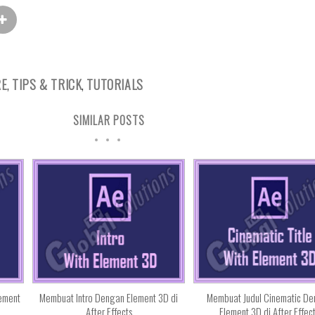
RE
,
TIPS & TRICK
,
TUTORIALS
SIMILAR POSTS
ement
Membuat Intro Dengan Element 3D di
Membuat Judul Cinematic D
After Effects
Element 3D di After Effec