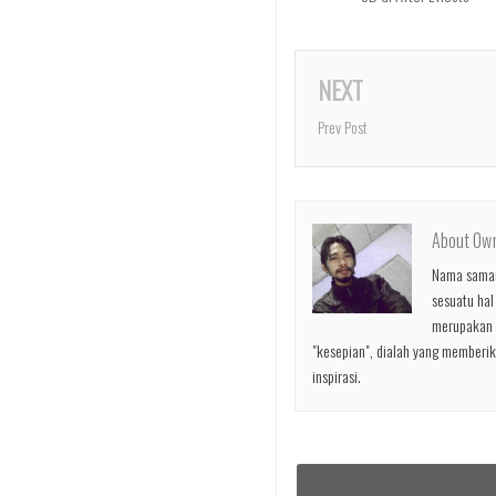
NEXT
Prev Post
About Ow
Nama samara
sesuatu hal
merupakan s
"kesepian", dialah yang memberika
inspirasi.