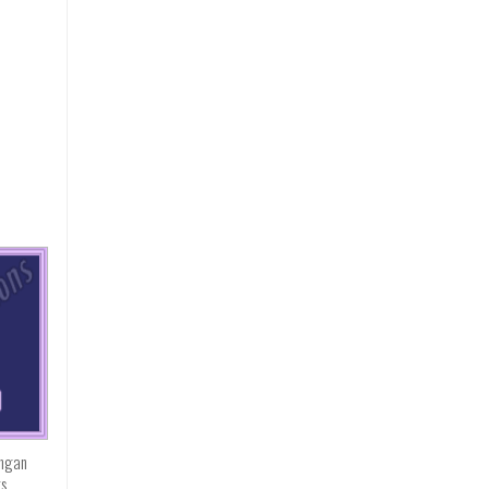
engan
ts