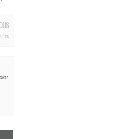
OUS
t Post
ptakan