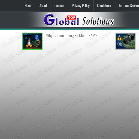
Home
About
Contact
Privacy Policy
Disclaimer
Terms of Service
Why Is Linux Using So Much RAM?
Penyebab
Normal