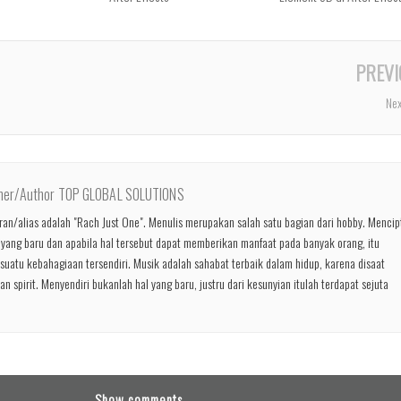
PREVI
Nex
ner/Author TOP GLOBAL SOLUTIONS
n/alias adalah "Rach Just One". Menulis merupakan salah satu bagian dari hobby. Menci
 yang baru dan apabila hal tersebut dapat memberikan manfaat pada banyak orang, itu
uatu kebahagiaan tersendiri. Musik adalah sahabat terbaik dalam hidup, karena disaat
n spirit. Menyendiri bukanlah hal yang baru, justru dari kesunyian itulah terdapat sejuta
Show comments